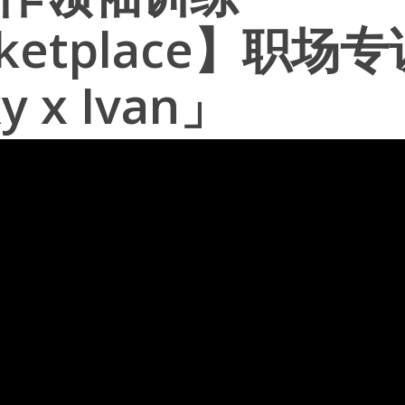
ketplace】职场专
y x Ivan」