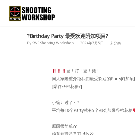
?Birthday Party 最受欢迎附加项目?
By
SWS Shooting Workshop
2024年7月5日
未分类
登！灯！登！凳！
同大家隆重介绍我们最受欢迎的Party附加项目
[爆谷?+棉花糖?]
小编计过了～?
平均每10个Party就有9个都会加爆谷棉花糖
原因很简单??
棉花糖玩得又可以吃??