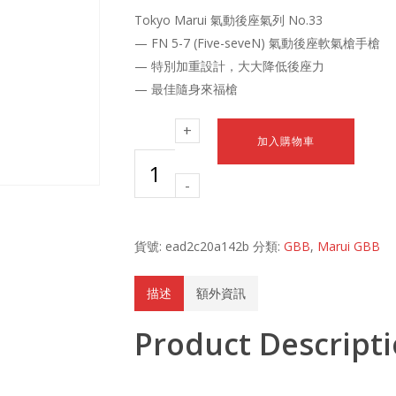
Tokyo Marui 氣動後座氣列 No.33
— FN 5-7 (Five-seveN) 氣動後座軟氣槍手槍
— 特別加重設計，大大降低後座力
— 最佳隨身來福槍
Tokyo Marui
FN Five-
加入購物車
Seven 氣動後
座手槍 數量
貨號:
ead2c20a142b
分類:
GBB
,
Marui GBB
描述
額外資訊
Product Descript